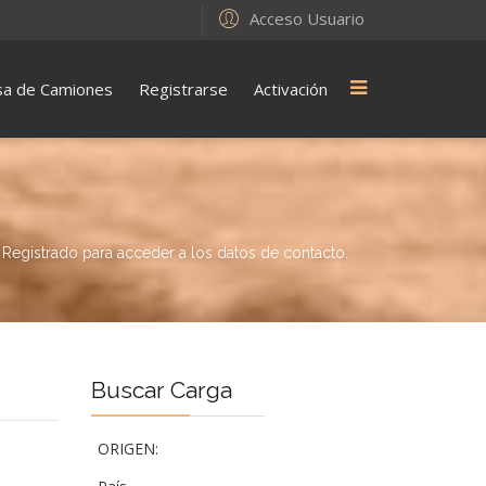
Acceso Usuario
sa de Camiones
Registrarse
Activación
ar Registrado para acceder a los datos de contacto.
Buscar Carga
ORIGEN: