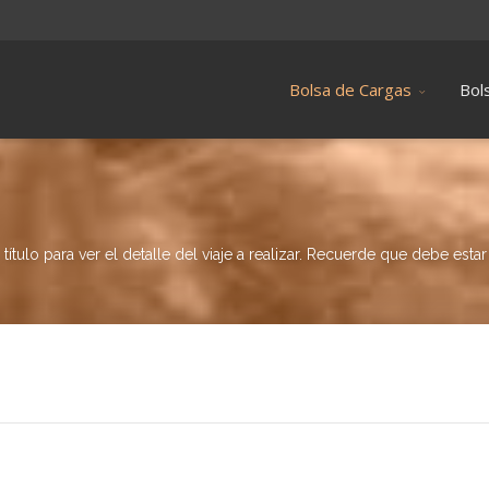
Bolsa de Cargas
Bol
título para ver el detalle del viaje a realizar. Recuerde que debe est